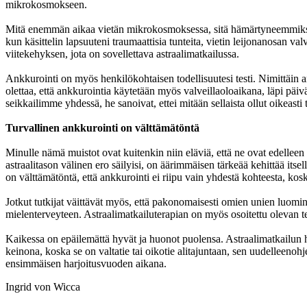
mikrokosmokseen.
Mitä enemmän aikaa vietän mikrokosmoksessa, sitä hämärtyneemmiksi 
kun käsittelin lapsuuteni traumaattisia tunteita, vietin leijonanosan val
viitekehyksen, jota on sovellettava astraalimatkailussa.
Ankkurointi on myös henkilökohtaisen todellisuutesi testi. Nimittäin an
olettaa, että ankkurointia käytetään myös valveillaoloaikana, läpi päivän
seikkailimme yhdessä, he sanoivat, ettei mitään sellaista ollut oikeasti
Turvallinen ankkurointi on välttämätöntä
Minulle nämä muistot ovat kuitenkin niin eläviä, että ne ovat edelleen
astraalitason välinen ero säilyisi, on äärimmäisen tärkeää kehittää it
on välttämätöntä, että ankkurointi ei riipu vain yhdestä kohteesta, ko
Jotkut tutkijat väittävät myös, että pakonomaisesti omien unien luomine
mielenterveyteen. Astraalimatkailuterapian on myös osoitettu olevan teh
Kaikessa on epäilemättä hyvät ja huonot puolensa. Astraalimatkailun h
keinona, koska se on valtatie tai oikotie alitajuntaan, sen uudelleeno
ensimmäisen harjoitusvuoden aikana.
Ingrid von Wicca