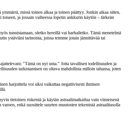
märrä, missä toinen alkaa ja toinen päättyy. Jonkin aikaa sitten,
hti toiseen, ja jossain vaiheessa lopetin ankkurin käytön – tärkeän
ja myös tunnistamaan, oletko hereillä vai harhailetko. Tämä menetelmä
tin ystäviäni tarinoista, joissa teimme jotain jännittävää tai
jattelevani: "Tämä on nyt unta." Jotta tavallisen todellisuuden ja
ellisuuden tarkistamisen on oltava mahdollista milloin tahansa, joten
en harjoittelu voi siksi vaikuttaa negatiivisesti ihmisen
llä.
vin tietoinen riskeistä ja käytän astraalimatkailua vain viimeisenä
 varoen, enkä suosittele suurten muutosten tekemistä astraalitasolla