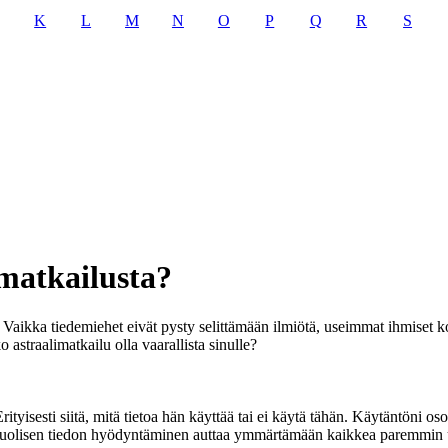
K
L
M
N
O
P
Q
R
S
imatkailusta?
i. Vaikka tiedemiehet eivät pysty selittämään ilmiötä, useimmat ihmiset
 astraalimatkailu olla vaarallista sinulle?
yisesti siitä, mitä tietoa hän käyttää tai ei käytä tähän. Käytäntöni oso
puolisen tiedon hyödyntäminen auttaa ymmärtämään kaikkea paremmin un