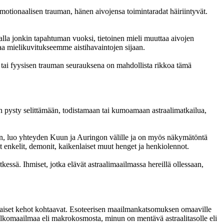
motionaalisen trauman, hänen aivojensa toimintaradat häiriintyvät.
alla jonkin tapahtuman vuoksi, tietoinen mieli muuttaa aivojen
taa mielikuvitukseemme aistihavaintojen sijaan.
n tai fyysisen trauman seurauksena on mahdollista rikkoa tämä
n pysty selittämään, todistamaan tai kumoamaan astraalimatkailua,
vaan, luo yhteyden Kuun ja Auringon välille ja on myös näkymätöntä
at enkelit, demonit, kaikenlaiset muut henget ja henkiolennot.
essä. Ihmiset, jotka elävät astraalimaailmassa hereillä ollessaan,
varaiset kehot kohtaavat. Esoteerisen maailmankatsomuksen omaaville
ulkomaailmaa eli makrokosmosta, minun on mentävä astraalitasolle eli