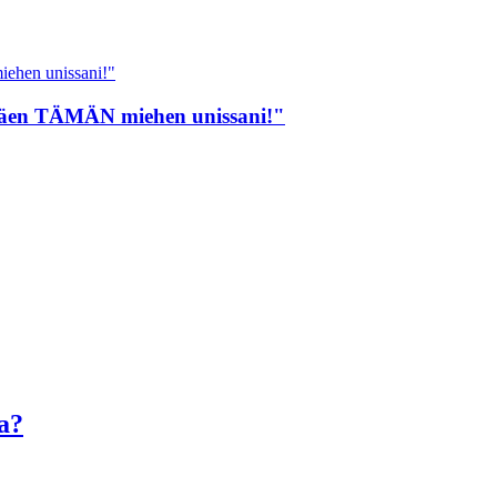
näen TÄMÄN miehen unissani!"
a?