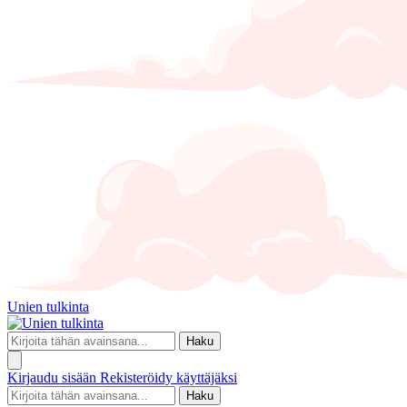
Unien tulkinta
Haku
Kirjaudu sisään
Rekisteröidy käyttäjäksi
Haku