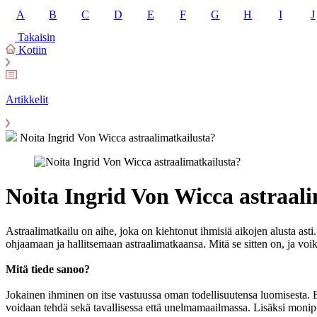
A
B
C
D
E
F
G
H
I
J
Takaisin
Kotiin
Artikkelit
Noita Ingrid Von Wicca astraalimatkailusta?
Noita Ingrid Von Wicca astraal
Astraalimatkailu on aihe, joka on kiehtonut ihmisiä aikojen alusta ast
ohjaamaan ja hallitsemaan astraalimatkaansa. Mitä se sitten on, ja voiko
Mitä tiede sanoo?
Jokainen ihminen on itse vastuussa oman todellisuutensa luomisesta. Erit
voidaan tehdä sekä tavallisessa että unelmamaailmassa. Lisäksi moni