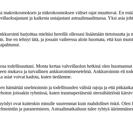
makrokosmoksen ja mikrokosmoksen väliset rajat muuttuvat. En enää ym
veillaoloajastani ja kaikesta uniajastani astraalimaailmassa. Yksi asia jo
kkurointi harjoittaa mieltäsi hereillä ollessasi lisäämään tietoisuutta 
. Itse en tehnyt tätä, ja jossain vaiheessa aloin huomata, että kun muistu
 tapahtunut.
 osa todellisuuttani. Monta kertaa valveillaolon hetkinä olen huomannut a
selleen mukava ja turvallinen ankkurointimenetelmä. Ankkuroinnin eli tod
ska asiat voivat kadota, kuten tiedämme.
n hämärtää unelmoinnin ja todellisuuden välisiä rajoja ja että pitkäaikain
oton joissakin ryhmissä, kuten traumaperäisestä stressihäiriöstä kärsivi
yödyt ovat kuitenkin minulle suuremmat kuin mahdolliset riskit. Olen hy
hjelmointiin ja paranemiseen. Astraalimatkailuun tulee ryhtyä äärimmäisen