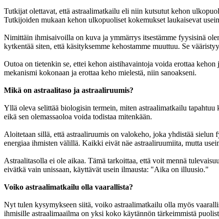
Tutkijat olettavat, että astraalimatkailu eli niin kutsutut kehon ulk
Tutkijoiden mukaan kehon ulkopuoliset kokemukset laukaisevat usein st
Nimittäin ihmisaivoilla on kuva ja ymmärrys itsestämme fyysisinä olent
kytkentää siten, että käsityksemme kehostamme muuttuu. Se vääristyy ni
Outoa on tietenkin se, ettei kehon aistihavaintoja voida erottaa keho
mekanismi kokonaan ja erottaa keho mielestä, niin sanoakseni.
Mikä on astraalitaso ja astraaliruumis?
Yllä oleva selittää biologisin termein, miten astraalimatkailu tapah
eikä sen olemassaoloa voida todistaa mitenkään.
Aloitetaan sillä, että astraaliruumis on valokeho, joka yhdistää siel
energiaa ihmisten välillä. Kaikki eivät näe astraaliruumiita, mutta use
Astraalitasolla ei ole aikaa. Tämä tarkoittaa, että voit mennä tulevais
eivätkä vain unissaan, käyttävät usein ilmausta: "Aika on illuusio."
Voiko astraalimatkailu olla vaarallista?
Nyt tulen kysymykseen siitä, voiko astraalimatkailu olla myös vaarall
ihmisille astraalimaailma on yksi koko käytännön tärkeimmistä puolis