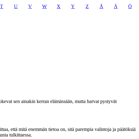
T
U
V
W
X
Y
Z
Å
Ä
Ö
 kokevat sen ainakin kerran elämässään, mutta harvat pystyvät
ittaa, että mitä enemmän tietoa on, sitä parempia valintoja ja päätöksiä
ia tulkittaessa.