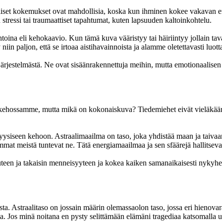
opuoliset kokemukset ovat mahdollisia, koska kun ihminen kokee vakavan e
ressi tai traumaattiset tapahtumat, kuten lapsuuden kaltoinkohtelu.
oina eli kehokaavio. Kun tämä kuva vääristyy tai häiriintyy jollain tav
in paljon, että se irtoaa aistihavainnoista ja alamme oletettavasti luot
n järjestelmästä. Ne ovat sisäänrakennettuja meihin, mutta emotionaalise
tuu kehossamme, mutta mikä on kokonaiskuva? Tiedemiehet eivät vieläkää
un fyysiseen kehoon. Astraalimaailma on taso, joka yhdistää maan ja tai
immat meistä tuntevat ne. Tätä energiamaailmaa ja sen sfäärejä hallitsev
uuteen ja takaisin menneisyyteen ja kokea kaiken samanaikaisesti nykyhetk
ista. Astraalitaso on jossain määrin olemassaolon taso, jossa eri hieno
ta. Jos minä noitana en pysty selittämään elämäni tragediaa katsomalla 