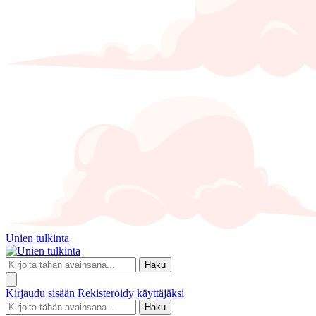
Unien tulkinta
Haku
Kirjaudu sisään
Rekisteröidy käyttäjäksi
Haku