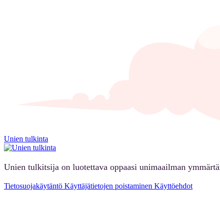
Unien tulkinta
Unien tulkitsija on luotettava oppaasi unimaailman ymmärt
Tietosuojakäytäntö
Käyttäjätietojen poistaminen
Käyttöehdot