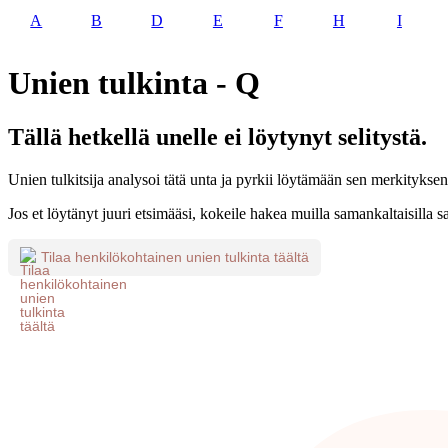
A
B
D
E
F
H
I
Unien tulkinta - Q
Tällä hetkellä unelle ei löytynyt selitystä.
Unien tulkitsija analysoi tätä unta ja pyrkii löytämään sen merkityksen
Jos et löytänyt juuri etsimääsi, kokeile hakea muilla samankaltaisilla s
Tilaa henkilökohtainen unien tulkinta täältä