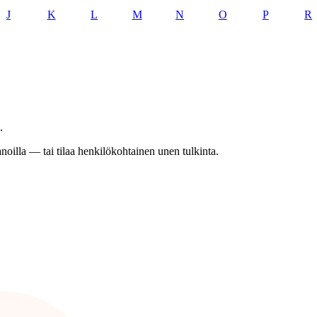
J
K
L
M
N
O
P
R
.
anoilla — tai tilaa henkilökohtainen unen tulkinta.