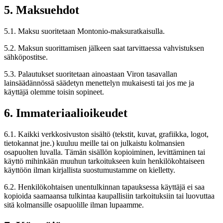
5. Maksuehdot
5.1. Maksu suoritetaan Montonio-maksuratkaisulla.
5.2. Maksun suorittamisen jälkeen saat tarvittaessa vahvistuksen
sähköpostitse.
5.3. Palautukset suoritetaan ainoastaan Viron tasavallan
lainsäädännössä säädetyn menettelyn mukaisesti tai jos me ja
käyttäjä olemme toisin sopineet.
6. Immateriaalioikeudet
6.1. Kaikki verkkosivuston sisältö (tekstit, kuvat, grafiikka, logot,
tietokannat jne.) kuuluu meille tai on julkaistu kolmansien
osapuolten luvalla. Tämän sisällön kopioiminen, levittäminen tai
käyttö mihinkään muuhun tarkoitukseen kuin henkilökohtaiseen
käyttöön ilman kirjallista suostumustamme on kielletty.
6.2. Henkilökohtaisen unentulkinnan tapauksessa käyttäjä ei saa
kopioida saamaansa tulkintaa kaupallisiin tarkoituksiin tai luovuttaa
sitä kolmansille osapuolille ilman lupaamme.