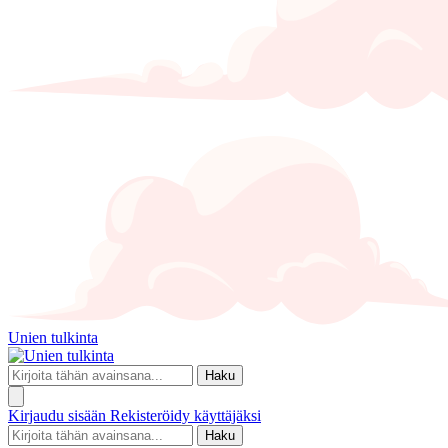
Unien tulkinta
Haku
Kirjaudu sisään
Rekisteröidy käyttäjäksi
Haku