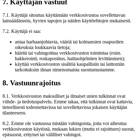
7. Käyttäjän vastuut
7.1. Käyttäjä sitoutuu käyttämään verkkosivustoa sovellettavan
lainsäädännön, hyvien tapojen ja näiden käyttöehtojen mukaisesti.
7.2. Käyttäjä ei saa:
antaa harhaanjohtavia, vääriä tai kolmansien osapuolten
oikeuksia loukkaavia tietoja;
häiritä tai vahingoittaa verkkosivuston toimintaa (esim.
hakkerointi, roskapostitus, haittaohjelmien levittäminen);
käyttää verkkosivuston sisältöä kaupallisiin tai laittomiin
tarkoituksiin ilman nimenomaista suostumustamme.
8. Vastuunrajoitus
8.1. Verkkosivuston maksulliset ja ilmaiset unien tulkinnat ovat
viihde- ja tiedotuspalvelu. Emme takaa, että tulkinnat ovat kattavia,
tieteellisesti todennettavissa tai sovellettavissa jokaisen käyttäjän
tilanteeseen.
8.2. Emme ole vastuussa mistään vahingoista, joita voi aiheutua
verkkosivuston käytöstä, mukaan lukien (mutta ei rajoittuen) suorat,
epäsuorat, erityiset tai välilliset vahingot.