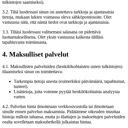
tulkintojen saamiseksi).
3.2. Tiliä luodessasi sinun on annettava tarkkoja ja ajantasaisia
tietoja, mukaan lukien voimassa oleva sähköpostiosoite. Olet
vastuussa siitä, että nämä tiedot ovat tarkkoja ja ajantasaisia.
3.3. Tiliäsi luodessasi valitsemasi salasana on pidettävä
luottamuksellisena. Olet yksin vastuussa kaikesta tililläsi
tapahtuvasta toiminnasta.
4. Maksulliset palvelut
4.1. Maksullisten palveluiden (henkilökohtaisten unien tulkintojen)
tilaamiseksi sinun on toimitettava:
Tarkempia tietoja unesta (esimerkiksi päivämäärä, tapahtumat,
tunteet).
Lisätietoja, joita voimme pyytää henkilökohtaista analyysia
varten.
4.2. Palvelun hinta ilmoitetaan verkkosivustolla tai ilmoitetaan
sinulle ennen palvelun maksamista. Pidätämme oikeuden muuttaa
hintoja milloin tahansa, mutta jo tilattujen ja maksettujen palveluiden
osalta sovelletaan maksuhetkellä julkaistua hintaa.