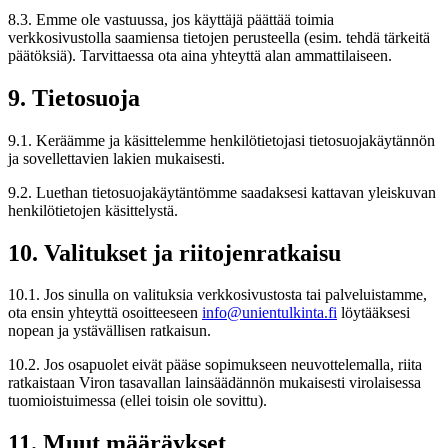
8.3. Emme ole vastuussa, jos käyttäjä päättää toimia
verkkosivustolla saamiensa tietojen perusteella (esim. tehdä tärkeitä
päätöksiä). Tarvittaessa ota aina yhteyttä alan ammattilaiseen.
9. Tietosuoja
9.1. Keräämme ja käsittelemme henkilötietojasi tietosuojakäytännön
ja sovellettavien lakien mukaisesti.
9.2. Luethan tietosuojakäytäntömme saadaksesi kattavan yleiskuvan
henkilötietojen käsittelystä.
10. Valitukset ja riitojenratkaisu
10.1. Jos sinulla on valituksia verkkosivustosta tai palveluistamme,
ota ensin yhteyttä osoitteeseen
info@unientulkinta.fi
löytääksesi
nopean ja ystävällisen ratkaisun.
10.2. Jos osapuolet eivät pääse sopimukseen neuvottelemalla, riita
ratkaistaan Viron tasavallan lainsäädännön mukaisesti virolaisessa
tuomioistuimessa (ellei toisin ole sovittu).
11. Muut määräykset