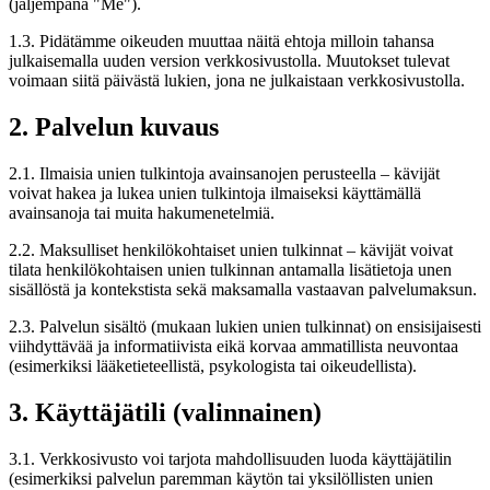
(jäljempänä "Me").
1.3. Pidätämme oikeuden muuttaa näitä ehtoja milloin tahansa
julkaisemalla uuden version verkkosivustolla. Muutokset tulevat
voimaan siitä päivästä lukien, jona ne julkaistaan verkkosivustolla.
2. Palvelun kuvaus
2.1. Ilmaisia unien tulkintoja avainsanojen perusteella – kävijät
voivat hakea ja lukea unien tulkintoja ilmaiseksi käyttämällä
avainsanoja tai muita hakumenetelmiä.
2.2. Maksulliset henkilökohtaiset unien tulkinnat – kävijät voivat
tilata henkilökohtaisen unien tulkinnan antamalla lisätietoja unen
sisällöstä ja kontekstista sekä maksamalla vastaavan palvelumaksun.
2.3. Palvelun sisältö (mukaan lukien unien tulkinnat) on ensisijaisesti
viihdyttävää ja informatiivista eikä korvaa ammatillista neuvontaa
(esimerkiksi lääketieteellistä, psykologista tai oikeudellista).
3. Käyttäjätili (valinnainen)
3.1. Verkkosivusto voi tarjota mahdollisuuden luoda käyttäjätilin
(esimerkiksi palvelun paremman käytön tai yksilöllisten unien