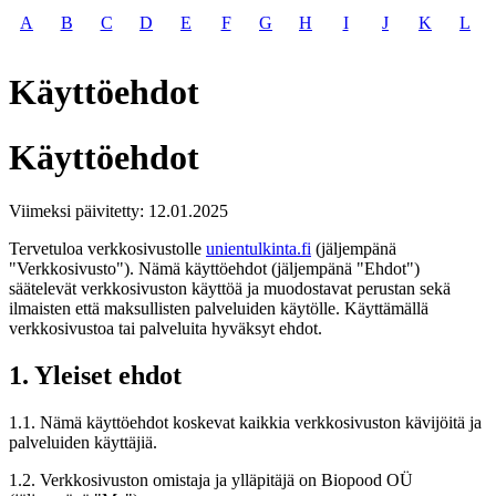
A
B
C
D
E
F
G
H
I
J
K
L
Käyttöehdot
Käyttöehdot
Viimeksi päivitetty: 12.01.2025
Tervetuloa verkkosivustolle
unientulkinta.fi
(jäljempänä
"Verkkosivusto"). Nämä käyttöehdot (jäljempänä "Ehdot")
säätelevät verkkosivuston käyttöä ja muodostavat perustan sekä
ilmaisten että maksullisten palveluiden käytölle. Käyttämällä
verkkosivustoa tai palveluita hyväksyt ehdot.
1. Yleiset ehdot
1.1. Nämä käyttöehdot koskevat kaikkia verkkosivuston kävijöitä ja
palveluiden käyttäjiä.
1.2. Verkkosivuston omistaja ja ylläpitäjä on Biopood OÜ