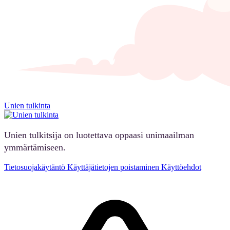
Unien tulkinta
Unien tulkitsija on luotettava oppaasi unimaailman
ymmärtämiseen.
Tietosuojakäytäntö
Käyttäjätietojen poistaminen
Käyttöehdot