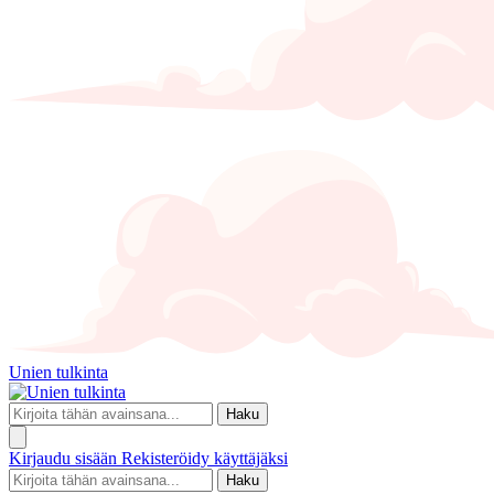
Unien tulkinta
Haku
Kirjaudu sisään
Rekisteröidy käyttäjäksi
Haku