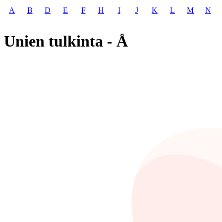
A
B
D
E
F
H
I
J
K
L
M
N
Unien tulkinta - Å