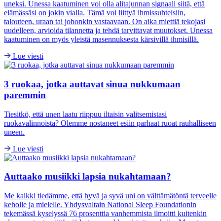
uneksi. Unessa kaatuminen voi olla alitajunnan signaali siitä, että
elämässäsi on jokin vialla. Tämä voi liittyä ihmissuhteisiin,
talouteen, uraan tai johonkin vastaavaan. On aika miettiä tekojasi
uudelleen, arvioida tilannetta ja tehdä tarvittavat muutokset. Unessa
kaatuminen on myös yleistä masennuksesta kärsivillä ihmisillä.
Lue viesti
3 ruokaa, jotka auttavat sinua nukkumaan
paremmin
Tiesitkö, että unen laatu riippuu iltaisin valitsemistasi
ruokavalinnoista? Olemme nostaneet esiin parhaat ruoat rauhalliseen
uneen.
Lue viesti
Auttaako musiikki lapsia nukahtamaan?
Me kaikki tiedämme, että hyvä ja syvä uni on välttämätöntä terveelle
keholle ja mielelle. Yhdysvaltain National Sleep Foundationin
tekemässä kyselyssä 76 prosenttia vanhemmista ilmoitti kuitenkin