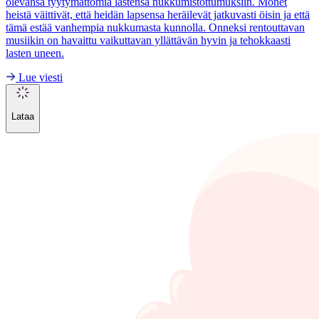
olevansa tyytymättömiä lastensa nukkumistottumuksiin. Monet
heistä väittivät, että heidän lapsensa heräilevät jatkuvasti öisin ja että
tämä estää vanhempia nukkumasta kunnolla. Onneksi rentouttavan
musiikin on havaittu vaikuttavan yllättävän hyvin ja tehokkaasti
lasten uneen.
Lue viesti
Lataa