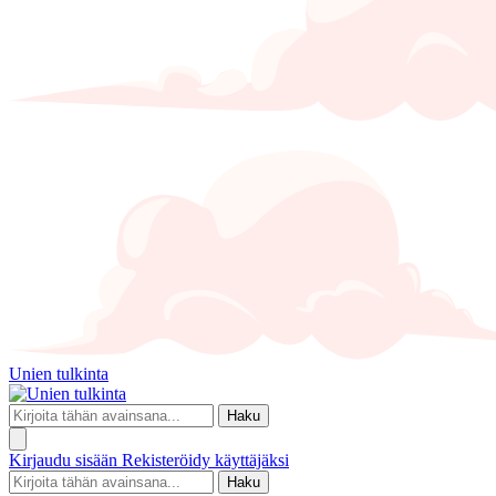
Unien tulkinta
Haku
Kirjaudu sisään
Rekisteröidy käyttäjäksi
Haku