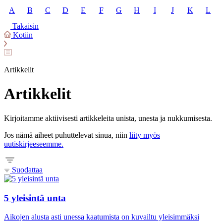
A
B
C
D
E
F
G
H
I
J
K
L
Takaisin
Kotiin
Artikkelit
Artikkelit
Kirjoitamme aktiivisesti artikkeleita unista, unesta ja nukkumisesta.
Jos nämä aiheet puhuttelevat sinua, niin
liity myös
uutiskirjeeseemme.
Suodattaa
5 yleisintä unta
Aikojen alusta asti unessa kaatumista on kuvailtu yleisimmäksi