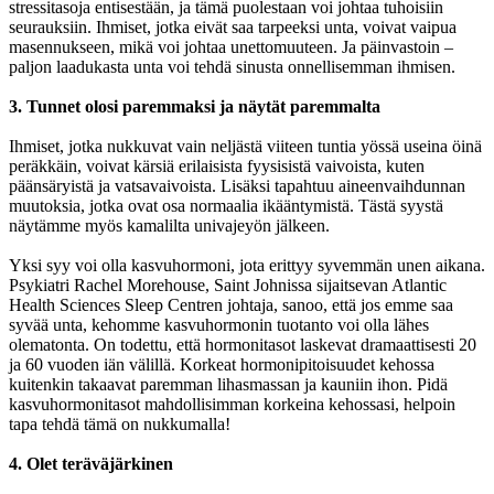
stressitasoja entisestään, ja tämä puolestaan voi johtaa tuhoisiin
seurauksiin. Ihmiset, jotka eivät saa tarpeeksi unta, voivat vaipua
masennukseen, mikä voi johtaa unettomuuteen. Ja päinvastoin –
paljon laadukasta unta voi tehdä sinusta onnellisemman ihmisen.
3. Tunnet olosi paremmaksi ja näytät paremmalta
Ihmiset, jotka nukkuvat vain neljästä viiteen tuntia yössä useina öinä
peräkkäin, voivat kärsiä erilaisista fyysisistä vaivoista, kuten
päänsäryistä ja vatsavaivoista. Lisäksi tapahtuu aineenvaihdunnan
muutoksia, jotka ovat osa normaalia ikääntymistä. Tästä syystä
näytämme myös kamalilta univajeyön jälkeen.
Yksi syy voi olla kasvuhormoni, jota erittyy syvemmän unen aikana.
Psykiatri Rachel Morehouse, Saint Johnissa sijaitsevan Atlantic
Health Sciences Sleep Centren johtaja, sanoo, että jos emme saa
syvää unta, kehomme kasvuhormonin tuotanto voi olla lähes
olematonta. On todettu, että hormonitasot laskevat dramaattisesti 20
ja 60 vuoden iän välillä. Korkeat hormonipitoisuudet kehossa
kuitenkin takaavat paremman lihasmassan ja kauniin ihon. Pidä
kasvuhormonitasot mahdollisimman korkeina kehossasi, helpoin
tapa tehdä tämä on nukkumalla!
4. Olet teräväjärkinen