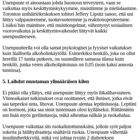
Unenpuute ei ainoastaan johda huonoon terveyteen, vaan se
vaikuttaa myös keskittymiskykyymme, muistiimme ja mielialaamme.
Toronton unihäiriökeskuksen tohtori Jeffery Lipstiz sanoo, että uni
liittyy valppauteemme, tuottavuuteemme ja reaktionopeuteemme.
Lisäksi hän mainitsee, että muistiongelmat, vähentynyt sosiaalinen
vuorovaikutus ja keskittymisvaikeudet liittyvät kaikki
unenpuutteeseen.
Unenpuutteella voi olla samat psykologiset ja fyysiset vaikutukset
kuin liiallisella alkoholinkäytöllä. Esimerkiksi henkilö, joka on ollut
hereillä 17 tuntia putkeen, on suunnilleen samassa tilassa kuin
henkilö, jonka veren alkoholipitoisuus on 0,05 (noin kaksi annosta
tunnissa).
5. Laihdut muutaman ylimääräisen kilon
Ei pitäisi olla yllätys, että unenpuute liittyy myös liikalihavuuteen.
Viimeaikaiset tutkimukset ovat osoittaneet, että ihmiset, jotka eivät
saa tarpeeksi unta, lihovat. Unenpuute alentaa leptiinitasoja. Leptiini
on hormoni, joka saa sinut tuntemaan olosi kylläiseksi. Riittämätön
uni lisää myös greliinitasoja, mikä aiheuttaa nälkää ja ruokahalua.
Unenpuute vaikuttaa siis ruokailutottumuksiisi, jolloin syöt paljon
sokeria ja hiilihydraatteja sisältäviä ruokia. Unenpuute vähentää
insuliiniherkkyyttä, mikä voi johtaa tyypin 2 diabeteksen