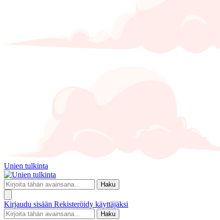
Unien tulkinta
Haku
Kirjaudu sisään
Rekisteröidy käyttäjäksi
Haku