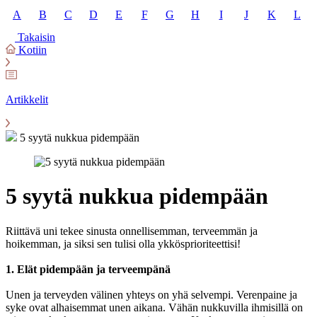
A
B
C
D
E
F
G
H
I
J
K
L
Takaisin
Kotiin
Artikkelit
5 syytä nukkua pidempään
5 syytä nukkua pidempään
Riittävä uni tekee sinusta onnellisemman, terveemmän ja
hoikemman, ja siksi sen tulisi olla ykkösprioriteettisi!
1. Elät pidempään ja terveempänä
Unen ja terveyden välinen yhteys on yhä selvempi. Verenpaine ja
syke ovat alhaisemmat unen aikana. Vähän nukkuvilla ihmisillä on