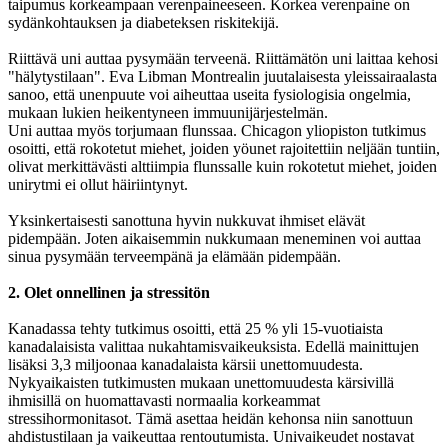
taipumus korkeampaan verenpaineeseen. Korkea verenpaine on
sydänkohtauksen ja diabeteksen riskitekijä.
Riittävä uni auttaa pysymään terveenä. Riittämätön uni laittaa kehosi
"hälytystilaan". Eva Libman Montrealin juutalaisesta yleissairaalasta
sanoo, että unenpuute voi aiheuttaa useita fysiologisia ongelmia,
mukaan lukien heikentyneen immuunijärjestelmän.
Uni auttaa myös torjumaan flunssaa. Chicagon yliopiston tutkimus
osoitti, että rokotetut miehet, joiden yöunet rajoitettiin neljään tuntiin,
olivat merkittävästi alttiimpia flunssalle kuin rokotetut miehet, joiden
unirytmi ei ollut häiriintynyt.
Yksinkertaisesti sanottuna hyvin nukkuvat ihmiset elävät
pidempään. Joten aikaisemmin nukkumaan meneminen voi auttaa
sinua pysymään terveempänä ja elämään pidempään.
2. Olet onnellinen ja stressitön
Kanadassa tehty tutkimus osoitti, että 25 % yli 15-vuotiaista
kanadalaisista valittaa nukahtamisvaikeuksista. Edellä mainittujen
lisäksi 3,3 miljoonaa kanadalaista kärsii unettomuudesta.
Nykyaikaisten tutkimusten mukaan unettomuudesta kärsivillä
ihmisillä on huomattavasti normaalia korkeammat
stressihormonitasot. Tämä asettaa heidän kehonsa niin sanottuun
ahdistustilaan ja vaikeuttaa rentoutumista. Univaikeudet nostavat