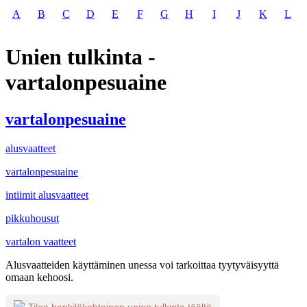
A
B
C
D
E
F
G
H
I
J
K
L
Unien tulkinta -
vartalonpesuaine
vartalonpesuaine
alusvaatteet
vartalonpesuaine
intiimit alusvaatteet
pikkuhousut
vartalon vaatteet
Alusvaatteiden käyttäminen unessa voi tarkoittaa tyytyväisyyttä
omaan kehoosi.