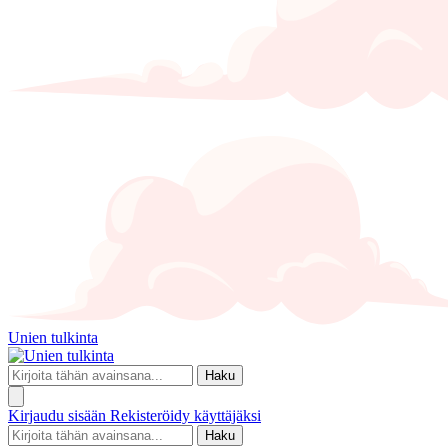
Unien tulkinta
Haku
Kirjaudu sisään
Rekisteröidy käyttäjäksi
Haku