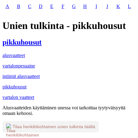
A
B
C
D
E
F
G
H
I
J
K
L
Unien tulkinta - pikkuhousut
pikkuhousut
alusvaatteet
vartalonpesuaine
intiimit alusvaatteet
pikkuhousut
vartalon vaatteet
Alusvaatteiden käyttäminen unessa voi tarkoittaa tyytyväisyyttä
omaan kehoosi.
Tilaa henkilökohtainen unien tulkinta täältä