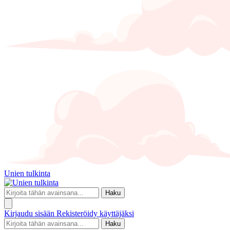
Unien tulkinta
Haku
Kirjaudu sisään
Rekisteröidy käyttäjäksi
Haku