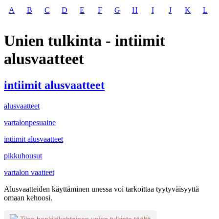
A
B
C
D
E
F
G
H
I
J
K
L
Unien tulkinta - intiimit
alusvaatteet
intiimit alusvaatteet
alusvaatteet
vartalonpesuaine
intiimit alusvaatteet
pikkuhousut
vartalon vaatteet
Alusvaatteiden käyttäminen unessa voi tarkoittaa tyytyväisyyttä
omaan kehoosi.