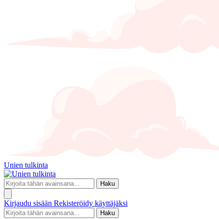
Unien tulkinta
Haku
Kirjaudu sisään
Rekisteröidy käyttäjäksi
Haku