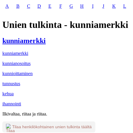
A
B
C
D
E
F
G
H
I
J
K
L
Unien tulkinta - kunniamerkki
kunniamerkki
kunniamerkki
kunnianosoitus
kunnioittaminen
tunnustus
kehua
ihannointi
Ilkivaltaa, riitaa ja riitaa.
Tilaa henkilökohtainen unien tulkinta täältä