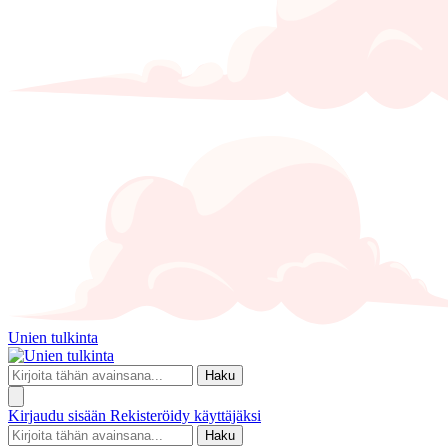
Unien tulkinta
Haku
Kirjaudu sisään
Rekisteröidy käyttäjäksi
Haku