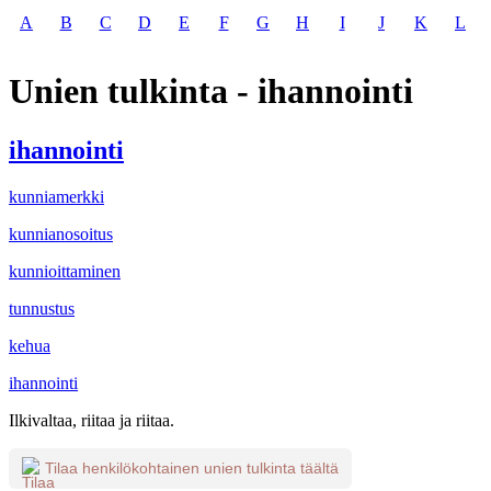
A
B
C
D
E
F
G
H
I
J
K
L
Unien tulkinta - ihannointi
ihannointi
kunniamerkki
kunnianosoitus
kunnioittaminen
tunnustus
kehua
ihannointi
Ilkivaltaa, riitaa ja riitaa.
Tilaa henkilökohtainen unien tulkinta täältä