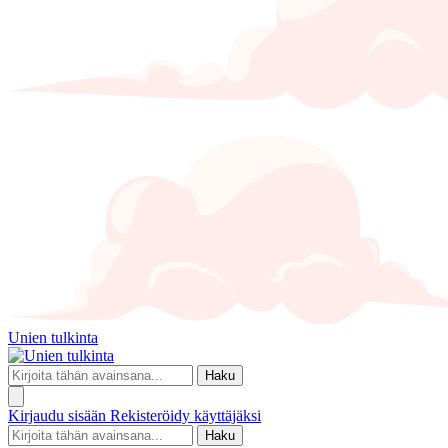
Unien tulkinta
Haku
Kirjaudu sisään
Rekisteröidy käyttäjäksi
Haku