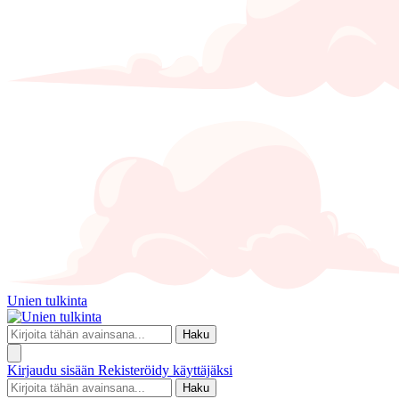
Unien tulkinta
Haku
Kirjaudu sisään
Rekisteröidy käyttäjäksi
Haku