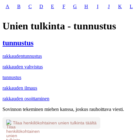
A
B
C
D
E
F
G
H
I
J
K
L
Unien tulkinta - tunnustus
tunnustus
rakkaudentunnustus
rakkauden vahvistus
tunnustus
rakkauden ilmaus
rakkauden osoittaminen
Sovinnon tekeminen miehen kanssa, joskus rauhoittava viesti.
Tilaa henkilökohtainen unien tulkinta täältä