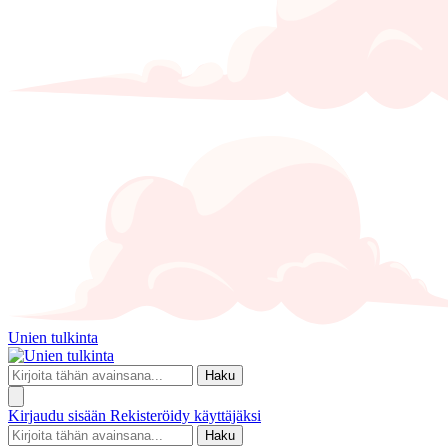
Unien tulkinta
Haku
Kirjaudu sisään
Rekisteröidy käyttäjäksi
Haku