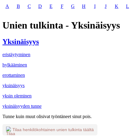
A
B
C
D
E
F
G
H
I
J
K
L
Unien tulkinta - Yksinäisyys
Yksinäisyys
eristäytyminen
hylkääminen
erottaminen
yksinäisyys
yksin oleminen
yksinäisyyden tunne
Tunne kuin muut olisivat työntäneet sinut pois.
Tilaa henkilökohtainen unien tulkinta täältä