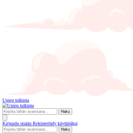
Unien tulkinta
Haku
Kirjaudu sisään
Rekisteröidy käyttäjäksi
Haku