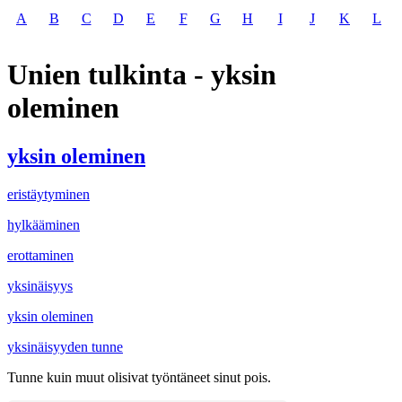
A
B
C
D
E
F
G
H
I
J
K
L
Unien tulkinta - yksin
oleminen
yksin oleminen
eristäytyminen
hylkääminen
erottaminen
yksinäisyys
yksin oleminen
yksinäisyyden tunne
Tunne kuin muut olisivat työntäneet sinut pois.