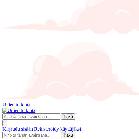
Unien tulkinta
Haku
Kirjaudu sisään
Rekisteröidy käyttäjäksi
Haku