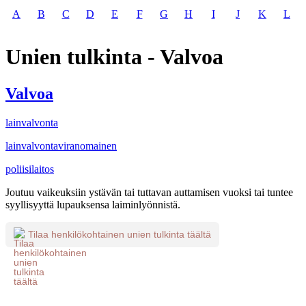
A
B
C
D
E
F
G
H
I
J
K
L
Unien tulkinta - Valvoa
Valvoa
lainvalvonta
lainvalvontaviranomainen
poliisilaitos
Joutuu vaikeuksiin ystävän tai tuttavan auttamisen vuoksi tai tuntee
syyllisyyttä lupauksensa laiminlyönnistä.
Tilaa henkilökohtainen unien tulkinta täältä