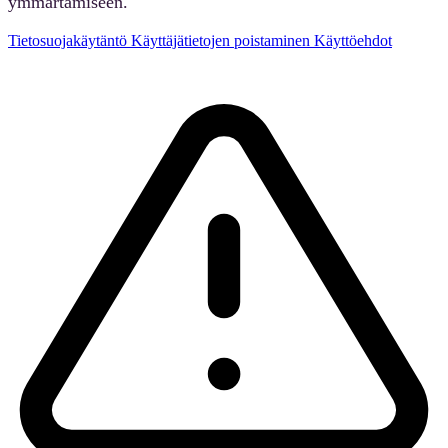
ymmärtämiseen.
Tietosuojakäytäntö
Käyttäjätietojen poistaminen
Käyttöehdot