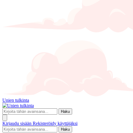
Unien tulkinta
Haku
Kirjaudu sisään
Rekisteröidy käyttäjäksi
Haku