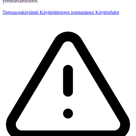
ymmärtämiseen.
Tietosuojakäytäntö
Käyttäjätietojen poistaminen
Käyttöehdot