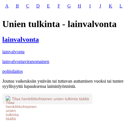
A
B
C
D
E
F
G
H
I
J
K
L
Unien tulkinta - lainvalvonta
lainvalvonta
lainvalvonta
lainvalvontaviranomainen
poliisilaitos
Joutuu vaikeuksiin ystävän tai tuttavan auttamisen vuoksi tai tuntee
syyllisyyttä lupauksensa laiminlyönnistä.
Tilaa henkilökohtainen unien tulkinta täältä