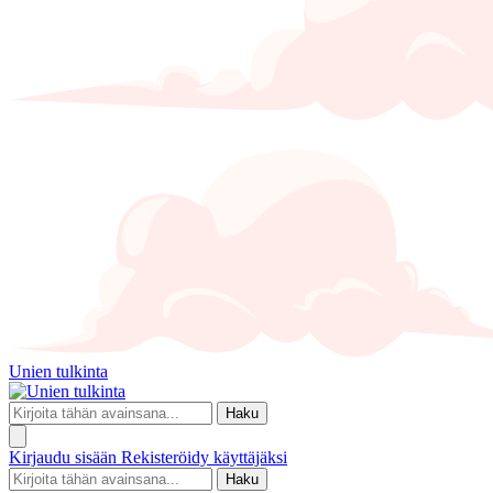
Unien tulkinta
Haku
Kirjaudu sisään
Rekisteröidy käyttäjäksi
Haku