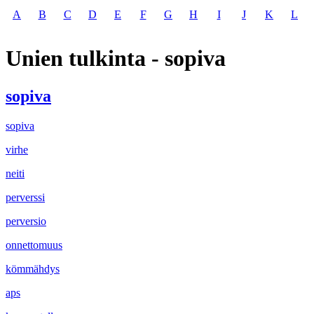
A
B
C
D
E
F
G
H
I
J
K
L
Unien tulkinta - sopiva
sopiva
sopiva
virhe
neiti
perverssi
perversio
onnettomuus
kömmähdys
aps