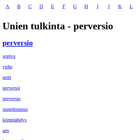
A
B
C
D
E
F
G
H
I
J
K
L
Unien tulkinta - perversio
perversio
sopiva
virhe
neiti
perverssi
perversio
onnettomuus
kömmähdys
aps