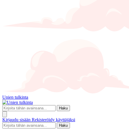
Unien tulkinta
Haku
Kirjaudu sisään
Rekisteröidy käyttäjäksi
Haku