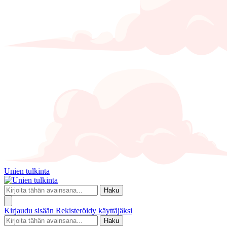
Unien tulkinta
Haku
Kirjaudu sisään
Rekisteröidy käyttäjäksi
Haku