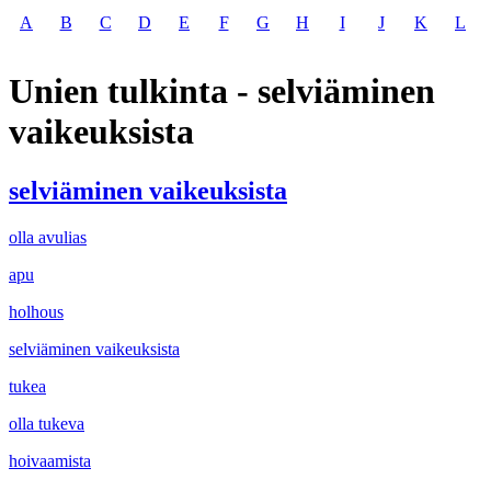
A
B
C
D
E
F
G
H
I
J
K
L
Unien tulkinta - selviäminen
vaikeuksista
selviäminen vaikeuksista
olla avulias
apu
holhous
selviäminen vaikeuksista
tukea
olla tukeva
hoivaamista