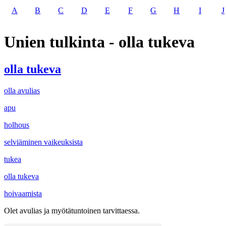
A
B
C
D
E
F
G
H
I
J
Unien tulkinta - olla tukeva
olla tukeva
olla avulias
apu
holhous
selviäminen vaikeuksista
tukea
olla tukeva
hoivaamista
Olet avulias ja myötätuntoinen tarvittaessa.