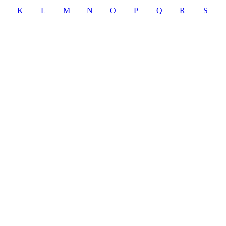
K
L
M
N
O
P
Q
R
S