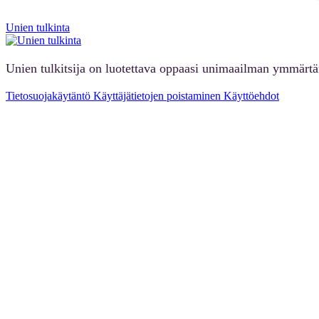
Unien tulkinta
Unien tulkitsija on luotettava oppaasi unimaailman ymmärt
Tietosuojakäytäntö
Käyttäjätietojen poistaminen
Käyttöehdot