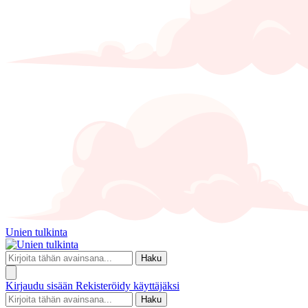
Unien tulkinta
Haku
Kirjaudu sisään
Rekisteröidy käyttäjäksi
Haku