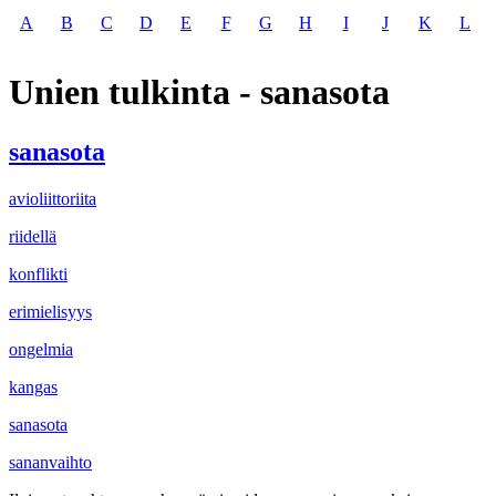
A
B
C
D
E
F
G
H
I
J
K
L
Unien tulkinta - sanasota
sanasota
avioliittoriita
riidellä
konflikti
erimielisyys
ongelmia
kangas
sanasota
sananvaihto