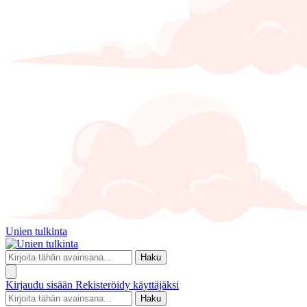
Unien tulkinta
Haku
Kirjaudu sisään
Rekisteröidy käyttäjäksi
Haku