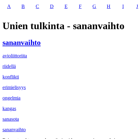
A
B
C
D
E
F
G
H
I
J
Unien tulkinta - sananvaihto
sananvaihto
avioliittoriita
riidellä
konflikti
erimielisyys
ongelmia
kangas
sanasota
sananvaihto