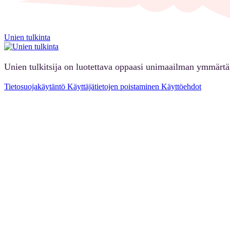
Unien tulkinta
Unien tulkitsija on luotettava oppaasi unimaailman ymmärt
Tietosuojakäytäntö
Käyttäjätietojen poistaminen
Käyttöehdot