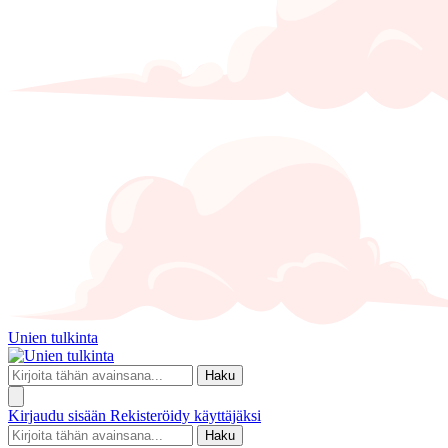
Unien tulkinta
Haku
Kirjaudu sisään
Rekisteröidy käyttäjäksi
Haku