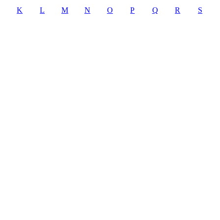
K
L
M
N
O
P
Q
R
S