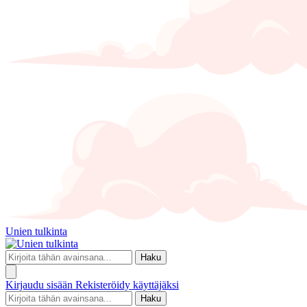
Unien tulkinta
Haku
Kirjaudu sisään
Rekisteröidy käyttäjäksi
Haku