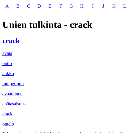
A
B
C
D
E
F
G
H
I
J
K
L
Unien tulkinta - crack
crack
avata
ontto
aukko
mulperipuu
avaaminen
epätasaisuus
crack
ontelo