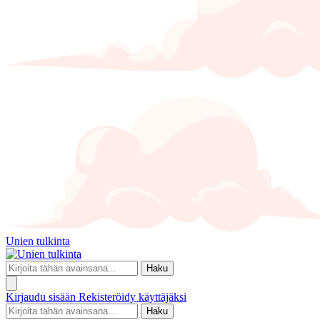
Unien tulkinta
Haku
Kirjaudu sisään
Rekisteröidy käyttäjäksi
Haku