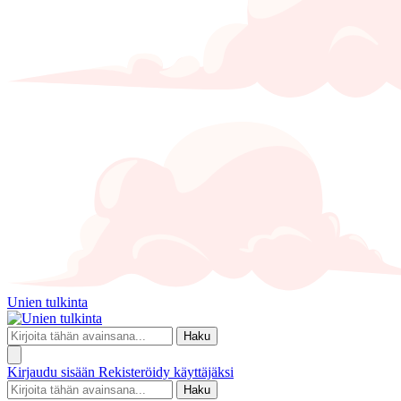
Unien tulkinta
Haku
Kirjaudu sisään
Rekisteröidy käyttäjäksi
Haku