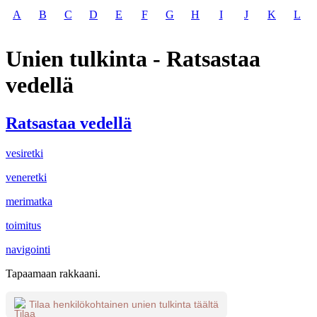
A
B
C
D
E
F
G
H
I
J
K
L
Unien tulkinta - Ratsastaa
vedellä
Ratsastaa vedellä
vesiretki
veneretki
merimatka
toimitus
navigointi
Tapaamaan rakkaani.
Tilaa henkilökohtainen unien tulkinta täältä