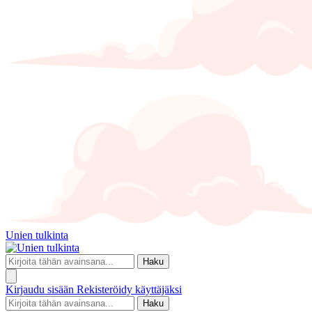
Unien tulkinta
Haku
Kirjaudu sisään
Rekisteröidy käyttäjäksi
Haku