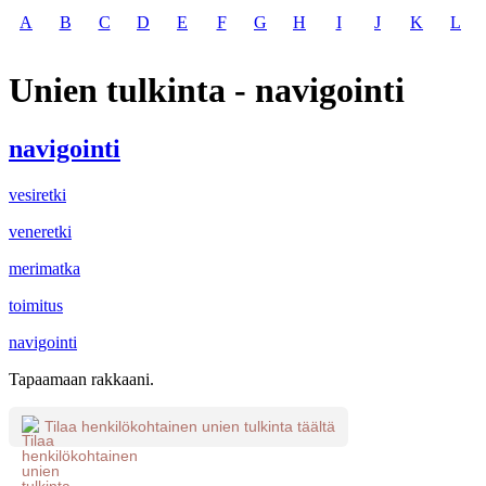
A
B
C
D
E
F
G
H
I
J
K
L
Unien tulkinta - navigointi
navigointi
vesiretki
veneretki
merimatka
toimitus
navigointi
Tapaamaan rakkaani.
Tilaa henkilökohtainen unien tulkinta täältä