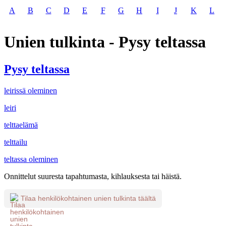
A
B
C
D
E
F
G
H
I
J
K
L
Unien tulkinta - Pysy teltassa
Pysy teltassa
leirissä oleminen
leiri
telttaelämä
telttailu
teltassa oleminen
Onnittelut suuresta tapahtumasta, kihlauksesta tai häistä.
Tilaa henkilökohtainen unien tulkinta täältä