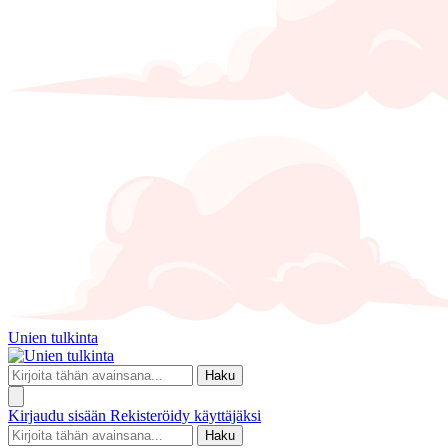
Unien tulkinta
Haku
Kirjaudu sisään
Rekisteröidy käyttäjäksi
Haku