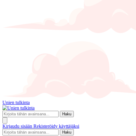
Unien tulkinta
Haku
Kirjaudu sisään
Rekisteröidy käyttäjäksi
Haku