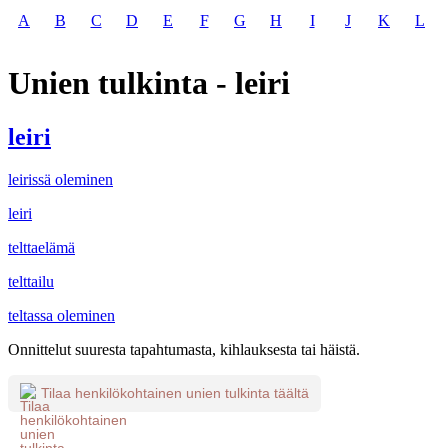
A
B
C
D
E
F
G
H
I
J
K
L
Unien tulkinta - leiri
leiri
leirissä oleminen
leiri
telttaelämä
telttailu
teltassa oleminen
Onnittelut suuresta tapahtumasta, kihlauksesta tai häistä.
Tilaa henkilökohtainen unien tulkinta täältä