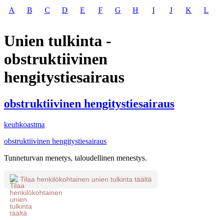
A
B
C
D
E
F
G
H
I
J
K
L
Unien tulkinta -
obstruktiivinen
hengitystiesairaus
obstruktiivinen hengitystiesairaus
keuhkoastma
obstruktiivinen hengitystiesairaus
Tunneturvan menetys, taloudellinen menestys.
Tilaa henkilökohtainen unien tulkinta täältä