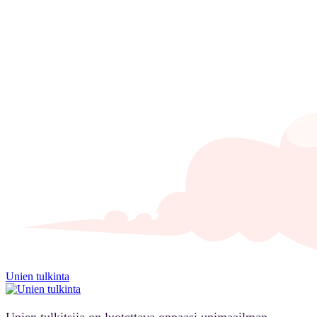
Unien tulkinta
Unien tulkitsija on luotettava oppaasi unimaailman