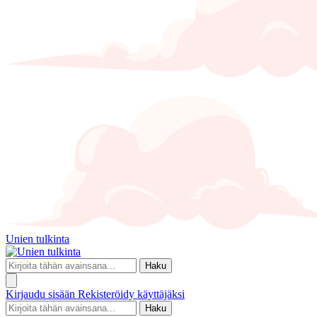
Unien tulkinta
Haku
Kirjaudu sisään
Rekisteröidy käyttäjäksi
Haku