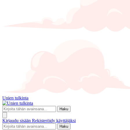
Unien tulkinta
Haku
Kirjaudu sisään
Rekisteröidy käyttäjäksi
Haku