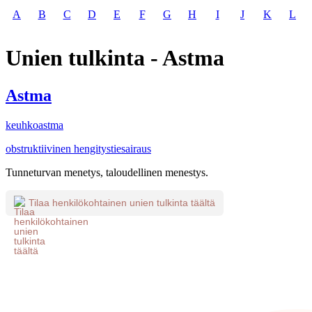
A
B
C
D
E
F
G
H
I
J
K
L
Unien tulkinta - Astma
Astma
keuhkoastma
obstruktiivinen hengitystiesairaus
Tunneturvan menetys, taloudellinen menestys.
Tilaa henkilökohtainen unien tulkinta täältä