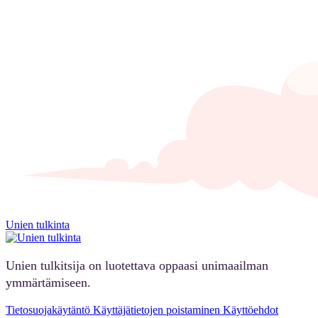
Unien tulkinta
Unien tulkitsija on luotettava oppaasi unimaailman
ymmärtämiseen.
Tietosuojakäytäntö
Käyttäjätietojen poistaminen
Käyttöehdot