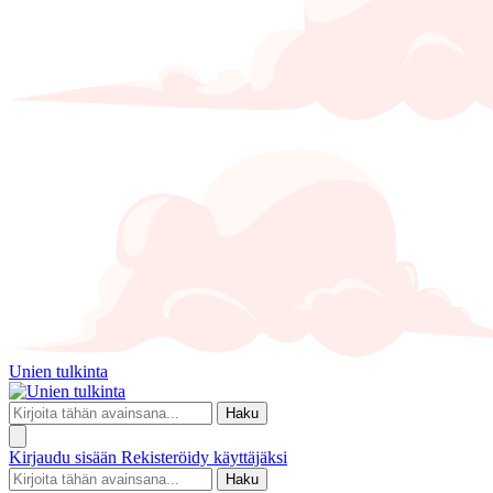
Unien tulkinta
Haku
Kirjaudu sisään
Rekisteröidy käyttäjäksi
Haku