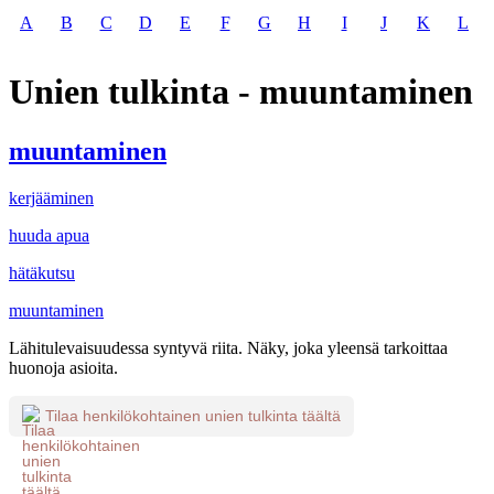
A
B
C
D
E
F
G
H
I
J
K
L
Unien tulkinta - muuntaminen
muuntaminen
kerjääminen
huuda apua
hätäkutsu
muuntaminen
Lähitulevaisuudessa syntyvä riita. Näky, joka yleensä tarkoittaa
huonoja asioita.
Tilaa henkilökohtainen unien tulkinta täältä