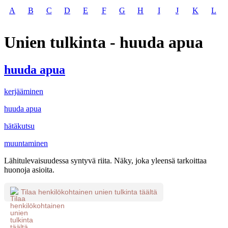
A
B
C
D
E
F
G
H
I
J
K
L
Unien tulkinta - huuda apua
huuda apua
kerjääminen
huuda apua
hätäkutsu
muuntaminen
Lähitulevaisuudessa syntyvä riita. Näky, joka yleensä tarkoittaa
huonoja asioita.
Tilaa henkilökohtainen unien tulkinta täältä