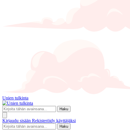
Unien tulkinta
Haku
Kirjaudu sisään
Rekisteröidy käyttäjäksi
Haku