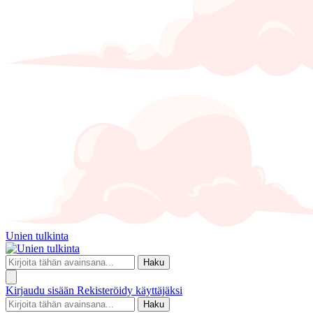
Unien tulkinta
Haku
Kirjaudu sisään
Rekisteröidy käyttäjäksi
Haku