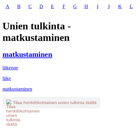
A
B
C
D
E
F
G
H
I
J
K
L
Unien tulkinta -
matkustaminen
matkustaminen
liikenne
liike
matkustaminen
Tilaa henkilökohtainen unien tulkinta täältä