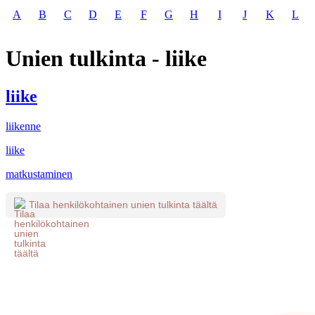
A
B
C
D
E
F
G
H
I
J
K
L
Unien tulkinta - liike
liike
liikenne
liike
matkustaminen
Tilaa henkilökohtainen unien tulkinta täältä