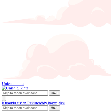
Unien tulkinta
Haku
Kirjaudu sisään
Rekisteröidy käyttäjäksi
Haku