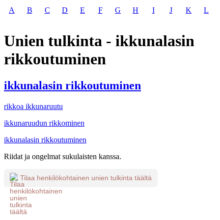
A
B
C
D
E
F
G
H
I
J
K
L
Unien tulkinta - ikkunalasin
rikkoutuminen
ikkunalasin rikkoutuminen
rikkoa ikkunaruutu
ikkunaruudun rikkominen
ikkunalasin rikkoutuminen
Riidat ja ongelmat sukulaisten kanssa.
Tilaa henkilökohtainen unien tulkinta täältä