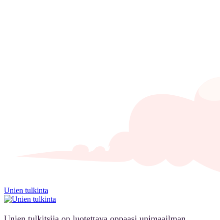
Unien tulkinta
Unien tulkitsija on luotettava oppaasi unimaailman