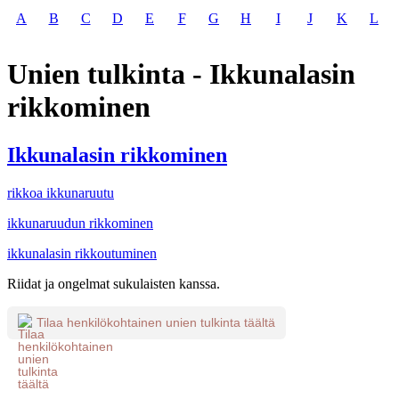
A
B
C
D
E
F
G
H
I
J
K
L
Unien tulkinta - Ikkunalasin
rikkominen
Ikkunalasin rikkominen
rikkoa ikkunaruutu
ikkunaruudun rikkominen
ikkunalasin rikkoutuminen
Riidat ja ongelmat sukulaisten kanssa.
Tilaa henkilökohtainen unien tulkinta täältä