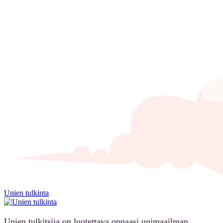
Unien tulkinta
Unien tulkitsija on luotettava oppaasi unimaailman