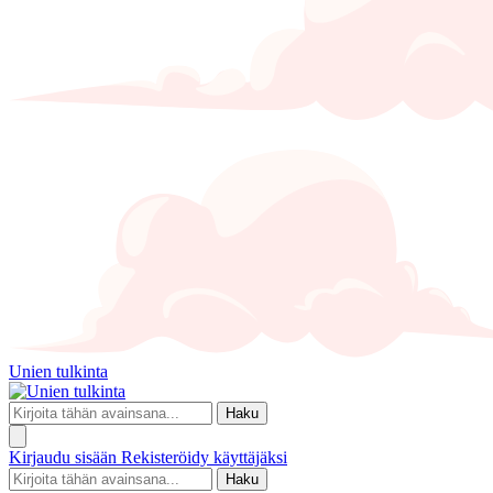
Unien tulkinta
Haku
Kirjaudu sisään
Rekisteröidy käyttäjäksi
Haku