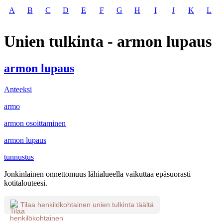
A
B
C
D
E
F
G
H
I
J
K
L
Unien tulkinta - armon lupaus
armon lupaus
Anteeksi
armo
armon osoittaminen
armon lupaus
tunnustus
Jonkinlainen onnettomuus lähialueella vaikuttaa epäsuorasti
kotitalouteesi.
Tilaa henkilökohtainen unien tulkinta täältä