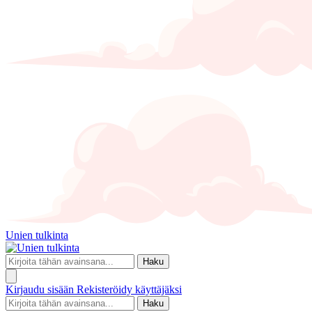
Unien tulkinta
Haku
Kirjaudu sisään
Rekisteröidy käyttäjäksi
Haku