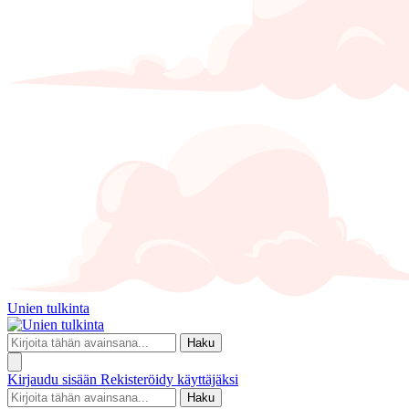
Unien tulkinta
Haku
Kirjaudu sisään
Rekisteröidy käyttäjäksi
Haku