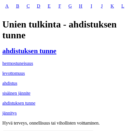
A
B
C
D
E
F
G
H
I
J
K
L
Unien tulkinta - ahdistuksen
tunne
ahdistuksen tunne
hermostuneisuus
levottomuus
ahdistus
sisäinen jännite
ahdistuksen tunne
jännitys
Hyvä terveys, onnellisuus tai vihollisten voittaminen.