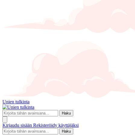
Unien tulkinta
Haku
Kirjaudu sisään
Rekisteröidy käyttäjäksi
Haku