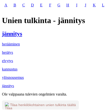
A
B
C
D
E
F
G
H
I
J
K
L
Unien tulkinta - jännitys
jännitys
herääminen
herätys
elvytys
kannustus
ylösnousemus
jännitys
Ole valppaana tulevien ongelmien varalta.
Tilaa henkilökohtainen unien tulkinta täältä