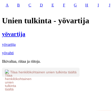
A
B
C
D
E
F
G
H
I
J
Unien tulkinta - yövartija
yövartija
yövartija
yövahti
Ilkivaltaa, riitaa ja riitoja.
Tilaa henkilökohtainen unien tulkinta täältä