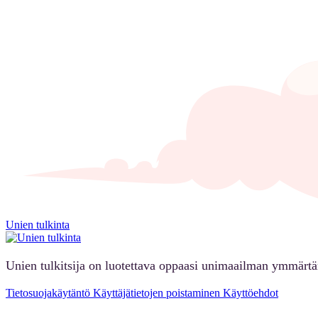
Unien tulkinta
Unien tulkitsija on luotettava oppaasi unimaailman ymmärt
Tietosuojakäytäntö
Käyttäjätietojen poistaminen
Käyttöehdot