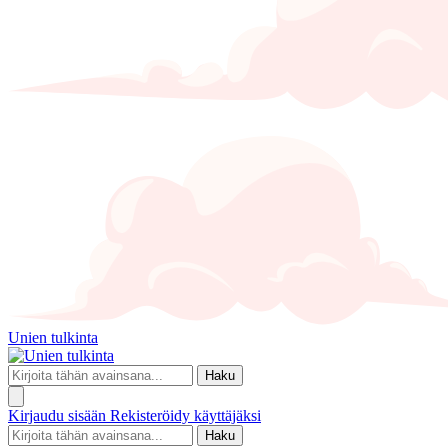
Unien tulkinta
Haku
Kirjaudu sisään
Rekisteröidy käyttäjäksi
Haku