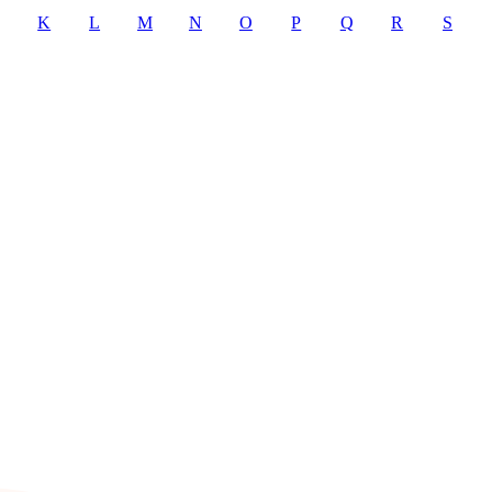
K
L
M
N
O
P
Q
R
S