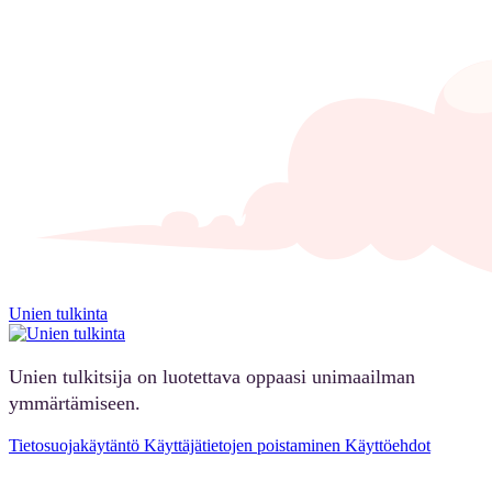
Unien tulkinta
Unien tulkitsija on luotettava oppaasi unimaailman
ymmärtämiseen.
Tietosuojakäytäntö
Käyttäjätietojen poistaminen
Käyttöehdot