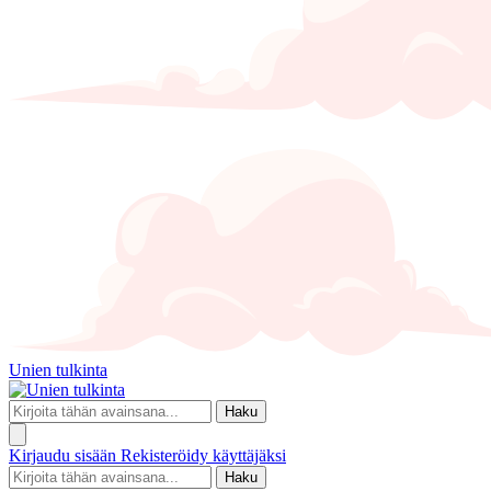
Unien tulkinta
Haku
Kirjaudu sisään
Rekisteröidy käyttäjäksi
Haku