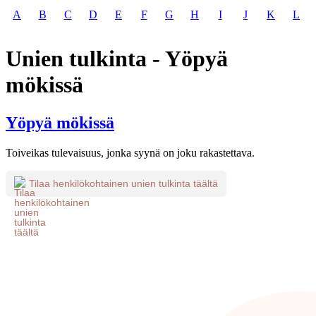
A
B
C
D
E
F
G
H
I
J
K
L
Unien tulkinta - Yöpyä
mökissä
Yöpyä mökissä
Toiveikas tulevaisuus, jonka syynä on joku rakastettava.
Tilaa henkilökohtainen unien tulkinta täältä