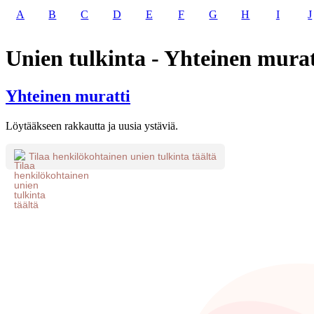
A
B
C
D
E
F
G
H
I
J
Unien tulkinta - Yhteinen murat
Yhteinen muratti
Löytääkseen rakkautta ja uusia ystäviä.
Tilaa henkilökohtainen unien tulkinta täältä