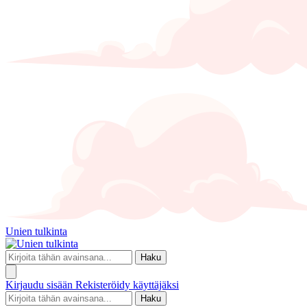
Unien tulkinta
Haku
Kirjaudu sisään
Rekisteröidy käyttäjäksi
Haku