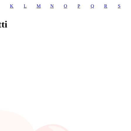
K
L
M
N
O
P
Q
R
S
ti