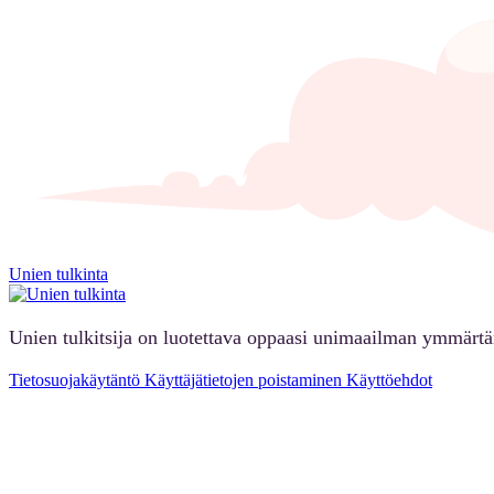
Unien tulkinta
Unien tulkitsija on luotettava oppaasi unimaailman ymmärt
Tietosuojakäytäntö
Käyttäjätietojen poistaminen
Käyttöehdot