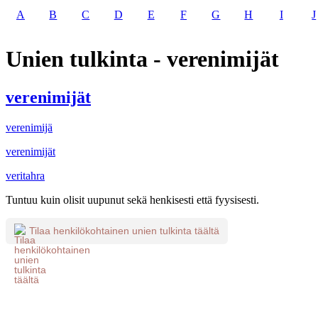
A
B
C
D
E
F
G
H
I
J
Unien tulkinta - verenimijät
verenimijät
verenimijä
verenimijät
veritahra
Tuntuu kuin olisit uupunut sekä henkisesti että fyysisesti.
Tilaa henkilökohtainen unien tulkinta täältä