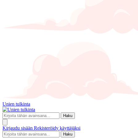
Unien tulkinta
Haku
Kirjaudu sisään
Rekisteröidy käyttäjäksi
Haku