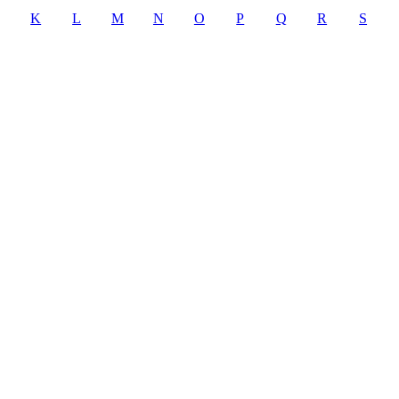
K
L
M
N
O
P
Q
R
S