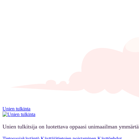
Unien tulkinta
Unien tulkitsija on luotettava oppaasi unimaailman ymmärt
Tietosuojakäytäntö
Käyttäjätietojen poistaminen
Käyttöehdot