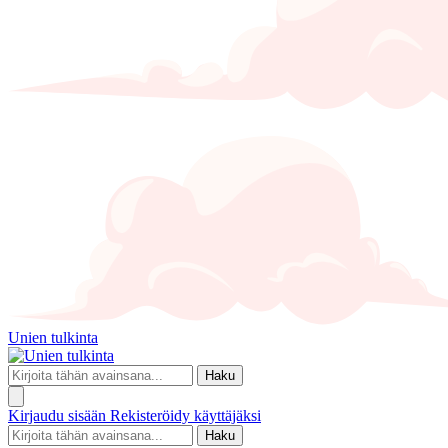
Unien tulkinta
Haku
Kirjaudu sisään
Rekisteröidy käyttäjäksi
Haku