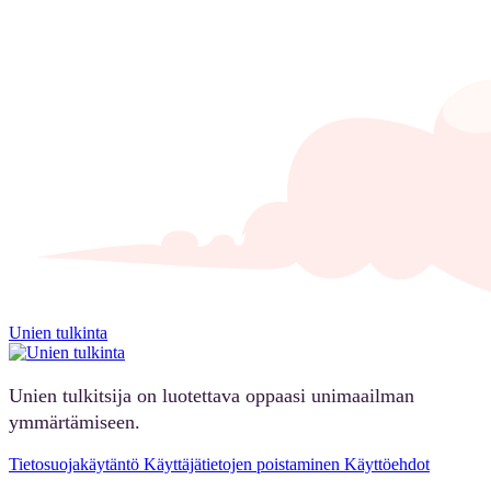
Unien tulkinta
Unien tulkitsija on luotettava oppaasi unimaailman
ymmärtämiseen.
Tietosuojakäytäntö
Käyttäjätietojen poistaminen
Käyttöehdot