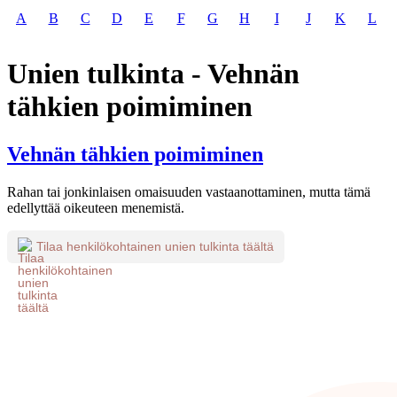
A
B
C
D
E
F
G
H
I
J
K
L
Unien tulkinta - Vehnän
tähkien poimiminen
Vehnän tähkien poimiminen
Rahan tai jonkinlaisen omaisuuden vastaanottaminen, mutta tämä
edellyttää oikeuteen menemistä.
Tilaa henkilökohtainen unien tulkinta täältä