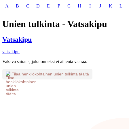
A
B
C
D
E
F
G
H
I
J
K
L
Unien tulkinta - Vatsakipu
Vatsakipu
vatsakipu
Vakava sairaus, joka onneksi ei aiheuta vaaraa.
Tilaa henkilökohtainen unien tulkinta täältä