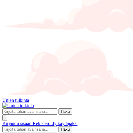
Unien tulkinta
Haku
Kirjaudu sisään
Rekisteröidy käyttäjäksi
Haku