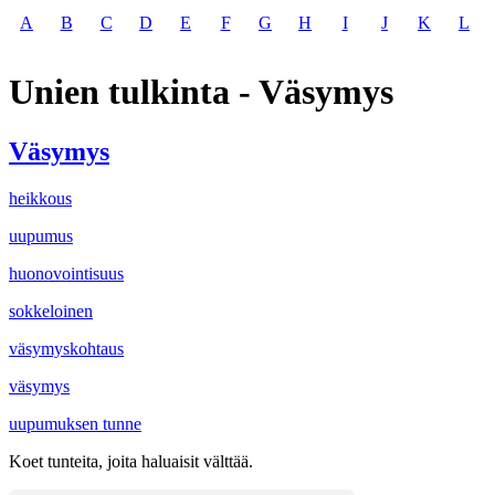
A
B
C
D
E
F
G
H
I
J
K
L
Unien tulkinta - Väsymys
Väsymys
heikkous
uupumus
huonovointisuus
sokkeloinen
väsymyskohtaus
väsymys
uupumuksen tunne
Koet tunteita, joita haluaisit välttää.