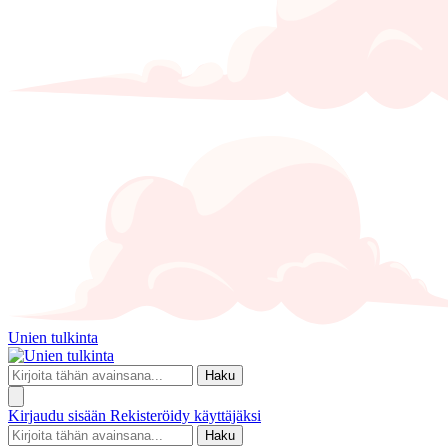
Unien tulkinta
Haku
Kirjaudu sisään
Rekisteröidy käyttäjäksi
Haku