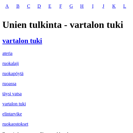
A
B
C
D
E
F
G
H
I
J
K
L
Unien tulkinta - vartalon tuki
vartalon tuki
ateria
ruokalaji
ruokapöytä
ruoassa
täysi vatsa
vartalon tuki
elintarvike
ruokaostokset