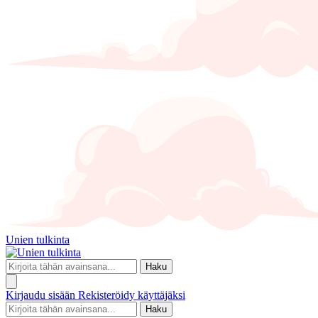
Unien tulkinta
Haku
Kirjaudu sisään
Rekisteröidy käyttäjäksi
Haku