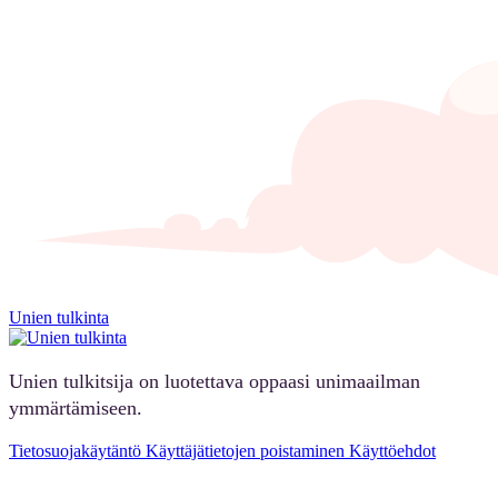
Unien tulkinta
Unien tulkitsija on luotettava oppaasi unimaailman
ymmärtämiseen.
Tietosuojakäytäntö
Käyttäjätietojen poistaminen
Käyttöehdot