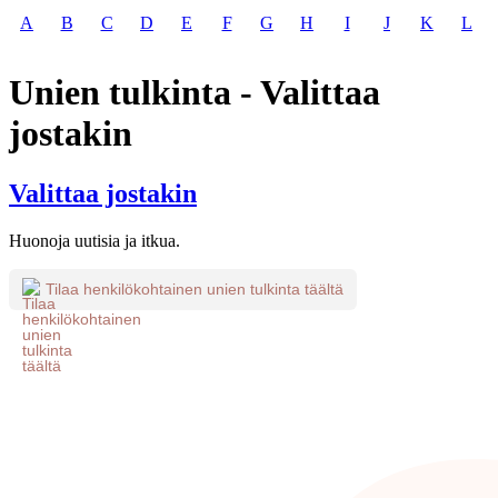
A
B
C
D
E
F
G
H
I
J
K
L
Unien tulkinta - Valittaa
jostakin
Valittaa jostakin
Huonoja uutisia ja itkua.
Tilaa henkilökohtainen unien tulkinta täältä