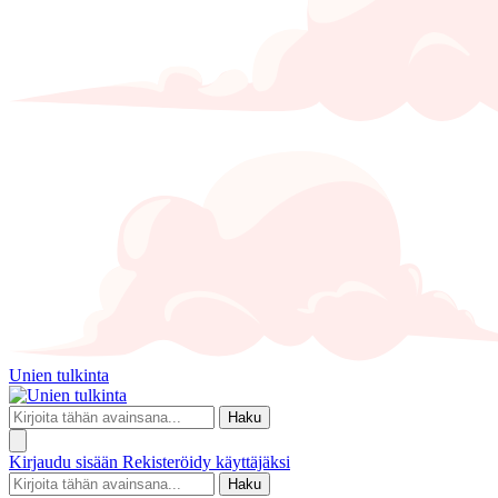
Unien tulkinta
Haku
Kirjaudu sisään
Rekisteröidy käyttäjäksi
Haku