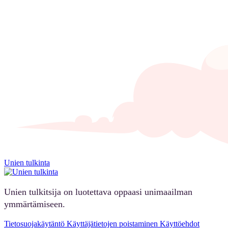
Unien tulkinta
Unien tulkitsija on luotettava oppaasi unimaailman
ymmärtämiseen.
Tietosuojakäytäntö
Käyttäjätietojen poistaminen
Käyttöehdot