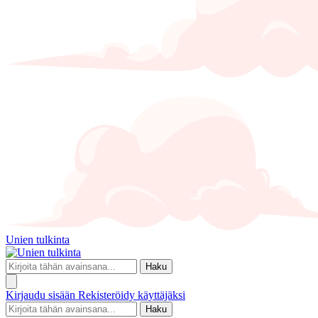
Unien tulkinta
Haku
Kirjaudu sisään
Rekisteröidy käyttäjäksi
Haku