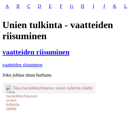
A
B
C
D
E
F
G
H
I
J
K
L
Unien tulkinta - vaatteiden
riisuminen
vaatteiden riisuminen
vaatteiden riisuminen
Joku johtaa sinua harhaan.
Tilaa henkilökohtainen unien tulkinta täältä