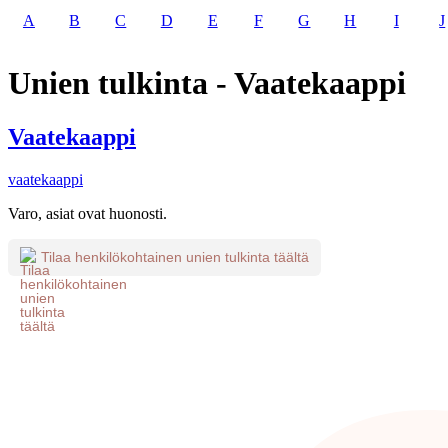
A
B
C
D
E
F
G
H
I
J
Unien tulkinta - Vaatekaappi
Vaatekaappi
vaatekaappi
Varo, asiat ovat huonosti.
Tilaa henkilökohtainen unien tulkinta täältä