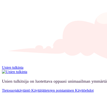
Unien tulkinta
Unien tulkitsija on luotettava oppaasi unimaailman ymmärt
Tietosuojakäytäntö
Käyttäjätietojen poistaminen
Käyttöehdot