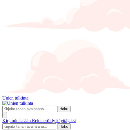
Unien tulkinta
Haku
Kirjaudu sisään
Rekisteröidy käyttäjäksi
Haku