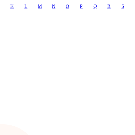
K
L
M
N
O
P
Q
R
S